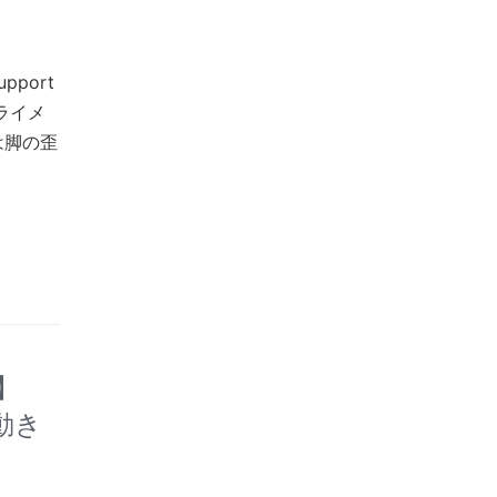
port
ライメ
は脚の歪
】
動き