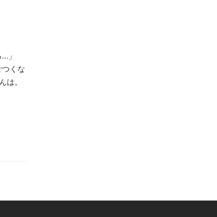
る…」
ごつくな
んは。