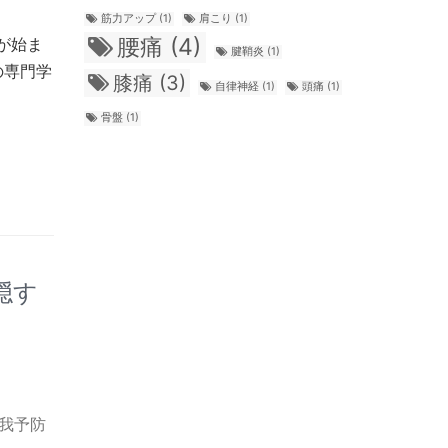
筋力アップ
(1)
肩こり
(1)
腰痛
(4)
度が始ま
腱鞘炎
(1)
の専門学
膝痛
(3)
自律神経
(1)
頭痛
(1)
骨盤
(1)
隠す
我予防