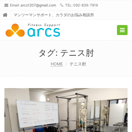
Email:
arcs1207@gmail.com
TEL: 092-836-7919
マンツーマンサポート、カラダのお悩み相談所
Togg
navig
タグ:
テニス肘
HOME
テニス肘