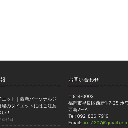
情報
お問い合わせ
〒814‐0002
イエット｜西新パーソナルジ
福岡市早良区西新1‐7‐25 ホ
夏場のダイエットにはご注意
西新2F‐A
さい！
Tel: 092-836-7919
年8月1日
Email:
arcs1207@gmail.co